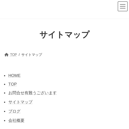
コ
ナ
ン
ビ
テ
ゲ
ン
ー
ツ
シ
へ
ョ
サイトマップ
ス
ン
キ
に
ッ
移
プ
動
TOP
サイトマップ
HOME
TOP
お問合せ有難うございます
サイトマップ
ブログ
会社概要