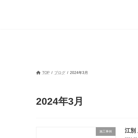
コ
ナ
ン
ビ
テ
ゲ
ン
ー
ツ
シ
へ
ョ
ス
ン
キ
に
ッ
移
プ
動
TOP
ブログ
2024年3月
2024年3月
江別
施工事例