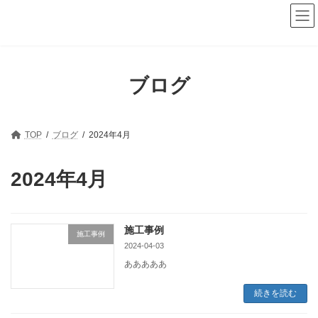
コ
ナ
ン
ビ
テ
ゲ
ン
ー
ツ
シ
へ
ョ
ブログ
ス
ン
キ
に
ッ
移
プ
動
TOP
ブログ
2024年4月
2024年4月
施工事例
施工事例
2024-04-03
あああああ
続きを読む